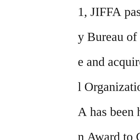
1, JIFFA pas
y Bureau of 
e and acquir
l Organizati
A has been 
n Award to C