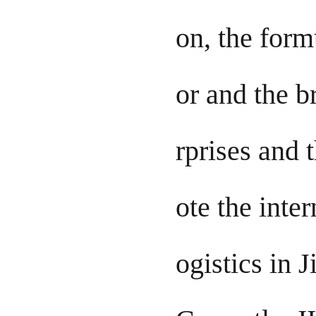
on, the form
or and the b
rprises and 
ote the inte
ogistics in J