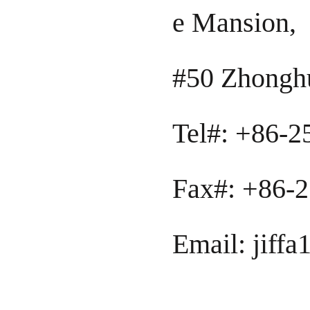
e Mansion,
#50 Zhonghu
Tel#: +86-
Fax#: +86-
Email: jif