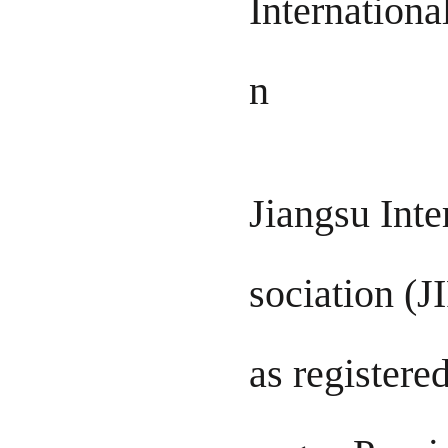
Internationa
n
Jiangsu Inte
sociation (J
as registered