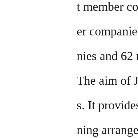
t member co
er compani
nies and 62
The aim of J
s. It provide
ning arrang