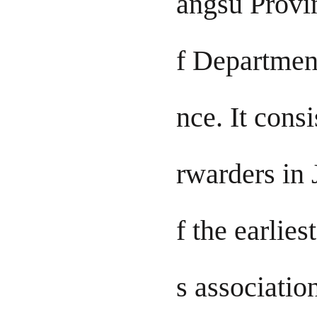
angsu Provin
f Departmen
nce. It consi
rwarders in 
f the earlie
s associati