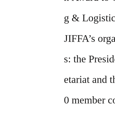
g & Logistic
JIFFA’s orga
s: the Presi
etariat and 
0 member co